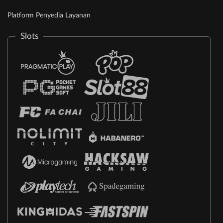
Platform Penyedia Layanan
Slots