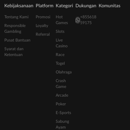
Kebijaksanaan
Platform
Kategori
Dukungan
Komunitas
Tentang Kami
Promosi
Hot
+855618
Games
59175
Responsible
Loyalty
Gambling
Slots
Referral
Pusat Bantuan
Live
Casino
Syarat dan
Ketentuan
Race
Togel
Olahraga
Crash
Game
Arcade
Poker
E-Sports
Sabung
Ayam