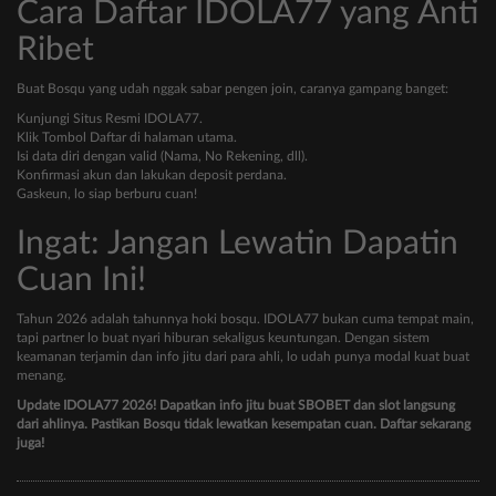
Cara Daftar IDOLA77 yang Anti
Ribet
Buat Bosqu yang udah nggak sabar pengen join, caranya gampang banget:
Kunjungi Situs Resmi IDOLA77.
Klik Tombol Daftar di halaman utama.
Isi data diri dengan valid (Nama, No Rekening, dll).
Konfirmasi akun dan lakukan deposit perdana.
Gaskeun, lo siap berburu cuan!
Ingat: Jangan Lewatin Dapatin
Cuan Ini!
Tahun 2026 adalah tahunnya hoki bosqu. IDOLA77 bukan cuma tempat main,
tapi partner lo buat nyari hiburan sekaligus keuntungan. Dengan sistem
keamanan terjamin dan info jitu dari para ahli, lo udah punya modal kuat buat
menang.
Update IDOLA77 2026! Dapatkan info jitu buat SBOBET dan slot langsung
dari ahlinya. Pastikan Bosqu tidak lewatkan kesempatan cuan. Daftar sekarang
juga!