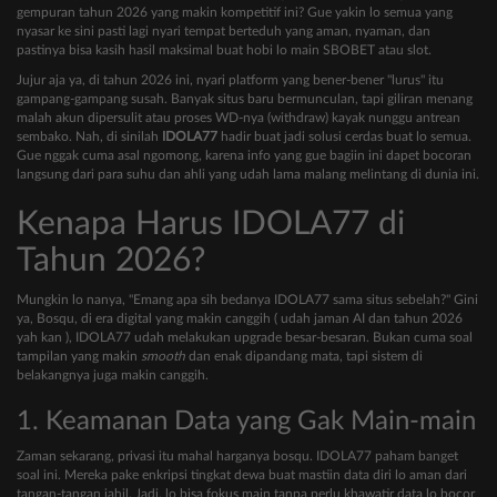
gempuran tahun 2026 yang makin kompetitif ini? Gue yakin lo semua yang
nyasar ke sini pasti lagi nyari tempat berteduh yang aman, nyaman, dan
pastinya bisa kasih hasil maksimal buat hobi lo main SBOBET atau slot.
Jujur aja ya, di tahun 2026 ini, nyari platform yang bener-bener "lurus" itu
gampang-gampang susah. Banyak situs baru bermunculan, tapi giliran menang
malah akun dipersulit atau proses WD-nya (withdraw) kayak nunggu antrean
sembako. Nah, di sinilah
IDOLA77
hadir buat jadi solusi cerdas buat lo semua.
Gue nggak cuma asal ngomong, karena info yang gue bagiin ini dapet bocoran
langsung dari para suhu dan ahli yang udah lama malang melintang di dunia ini.
Kenapa Harus IDOLA77 di
Tahun 2026?
Mungkin lo nanya, "Emang apa sih bedanya IDOLA77 sama situs sebelah?" Gini
ya, Bosqu, di era digital yang makin canggih ( udah jaman AI dan tahun 2026
yah kan ), IDOLA77 udah melakukan upgrade besar-besaran. Bukan cuma soal
tampilan yang makin
smooth
dan enak dipandang mata, tapi sistem di
belakangnya juga makin canggih.
1. Keamanan Data yang Gak Main-main
Zaman sekarang, privasi itu mahal harganya bosqu. IDOLA77 paham banget
soal ini. Mereka pake enkripsi tingkat dewa buat mastiin data diri lo aman dari
tangan-tangan jahil. Jadi, lo bisa fokus main tanpa perlu khawatir data lo bocor