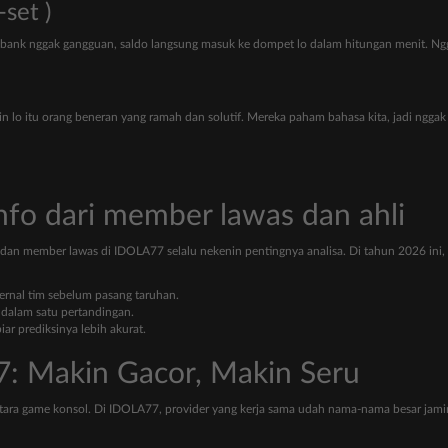
-set )
bank nggak gangguan, saldo langsung masuk ke dompet lo dalam hitungan menit. Ngg
 lo itu orang beneran yang ramah dan solutif. Mereka paham bahasa kita, jadi nggak 
fo dari member lawas dan ahli
an member lawas di IDOLA77 selalu nekenin pentingnya analisa. Di tahun 2026 ini, p
ternal tim sebelum pasang taruhan.
 dalam satu pertandingan.
iar prediksinya lebih akurat.
7: Makin Gacor, Makin Seru
setara game konsol. Di IDOLA77, provider yang kerja sama udah nama-nama besar jam