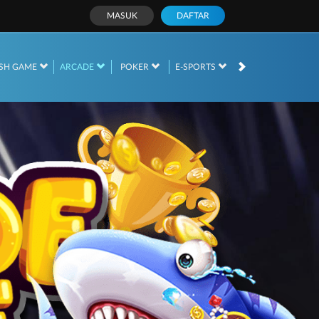
MASUK
DAFTAR
SH GAME
ARCADE
POKER
E-SPORTS
SABUNG AYAM