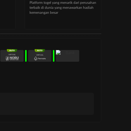
Platform togel yang menarik dari perusahan
terbaik di dunia yang menawarkan hadiah
kemenangan besar