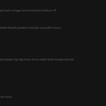
ak perlu nunggu lama buat lanjut berburu JP.
bakal dikasih jawaban template yang bikin emosi.
ersaingan liga-liga besar dunia makin ketat dengan banyak
inan mutu.