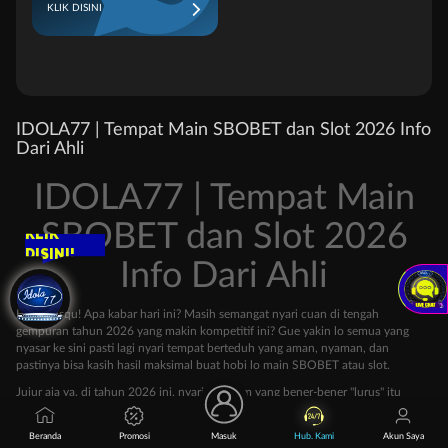
KLIK DISINI
IDOLA77 | Tempat Main SBOBET dan Slot 2026 Info
Dari Ahli
IDOLA77 | Tempat Main
SBOBET dan Slot 2026
KLIK
DISINI!
Info Dari Ahli
Halo Bosqu! Apa kabar hari ini? Masih semangat nyari cuan di tengah
gempuran tahun 2026 yang makin kompetitif ini? Gue yakin lo semua yang
nyasar ke sini pasti lagi nyari tempat berteduh yang aman, nyaman, dan
pastinya bisa kasih hasil maksimal buat hobi lo main SBOBET atau slot.
Jujur aja ya, di tahun 2026 ini, nyari platform yang bener-bener "lurus" itu
gampang-gampang susah. Banyak situs baru bermunculan, tapi giliran menang
malah akun dipersulit atau proses WD-nya (withdraw) kayak nunggu antrean
Beranda
Promosi
Masuk
Hub. Kami
Akun Saya
sembako. Nah, di sinilah
IDOLA77
hadir buat jadi solusi cerdas buat lo semua.