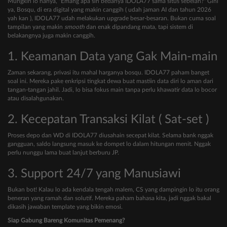
Mungkin lo nanya, "Emang apa sih bedanya IDOLA77 sama situs sebelah?" Gini
ya, Bosqu, di era digital yang makin canggih ( udah jaman AI dan tahun 2026
yah kan ), IDOLA77 udah melakukan upgrade besar-besaran. Bukan cuma soal
tampilan yang makin
smooth
dan enak dipandang mata, tapi sistem di
belakangnya juga makin canggih.
1. Keamanan Data yang Gak Main-main
Zaman sekarang, privasi itu mahal harganya bosqu. IDOLA77 paham banget
soal ini. Mereka pake enkripsi tingkat dewa buat mastiin data diri lo aman dari
tangan-tangan jahil. Jadi, lo bisa fokus main tanpa perlu khawatir data lo bocor
atau disalahgunakan.
2. Kecepatan Transaksi Kilat ( Sat-set )
Proses depo dan WD di IDOLA77 diusahain secepat kilat. Selama bank nggak
gangguan, saldo langsung masuk ke dompet lo dalam hitungan menit. Nggak
perlu nunggu lama buat lanjut berburu JP.
3. Support 24/7 yang Manusiawi
Bukan bot! Kalau lo ada kendala tengah malem, CS yang dampingin lo itu orang
beneran yang ramah dan solutif. Mereka paham bahasa kita, jadi nggak bakal
dikasih jawaban template yang bikin emosi.
Siap Gabung Bareng Komunitas Pemenang?