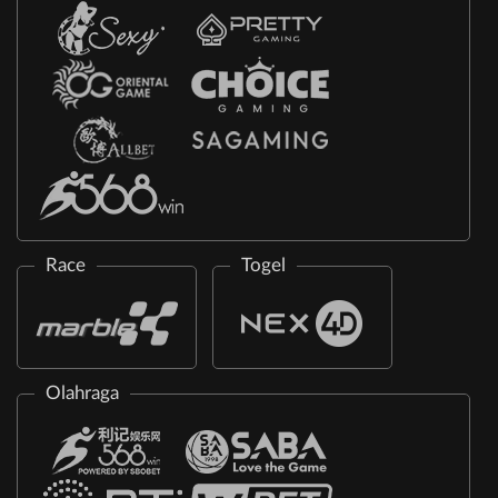
Race
Togel
Olahraga