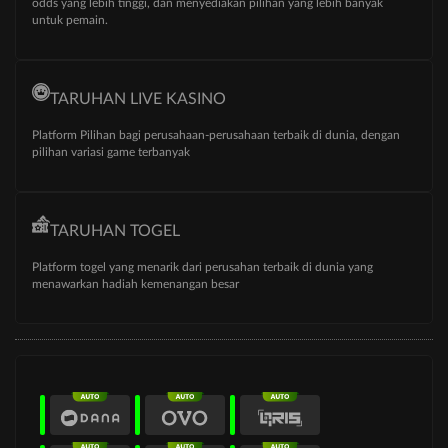
odds yang lebih tinggi, dan menyediakan pilihan yang lebih banyak
untuk pemain.
TARUHAN LIVE KASINO
Platform Pilihan bagi perusahaan-perusahaan terbaik di dunia, dengan
pilihan variasi game terbanyak
TARUHAN TOGEL
Platform togel yang menarik dari perusahan terbaik di dunia yang
menawarkan hadiah kemenangan besar