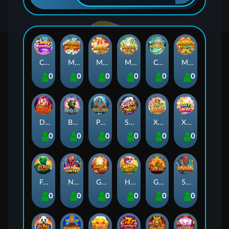
Candy Paradise 2048
Mahjong Hit +
Mahjong Hit
Mahjong Hit 2
Crazy Mahjong
Mahjong Hit 2+
0
0
0
0
0
0
DuoFuDuoCai
Bounty Loki
Poseidon
Super Ace
XiBoBa Hit
XiBoBa Hit2
0
0
0
0
0
0
Fu Dai Lian Lian-Dragon
New-Fishing Hunter
G-GoldenDrum
Happy Hit
G-InfiniteTreasure
5 Dragons(H5)
0
0
0
0
0
0