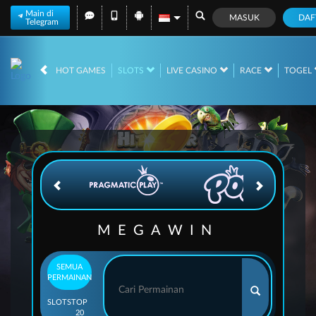
Main di
MASUK
DAF
Telegram
IDR
12,731,414,
HOT GAMES
SLOTS
LIVE CASINO
RACE
TOGEL
MEGAWIN
SEMUA
PERMAINAN
SLOTS
TOP
20