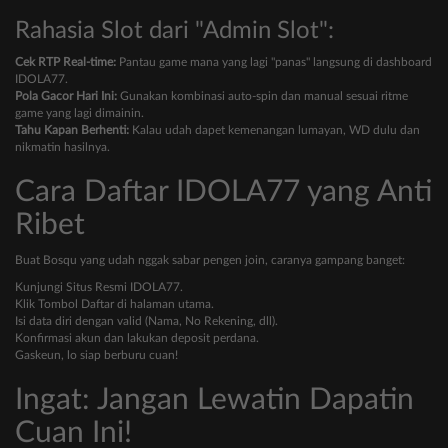
Rahasia Slot dari "Admin Slot":
Cek RTP Real-time:
Pantau game mana yang lagi "panas" langsung di dashboard
IDOLA77.
Pola Gacor Hari Ini:
Gunakan kombinasi auto-spin dan manual sesuai ritme
game yang lagi dimainin.
Tahu Kapan Berhenti:
Kalau udah dapet kemenangan lumayan, WD dulu dan
nikmatin hasilnya.
Cara Daftar IDOLA77 yang Anti
Ribet
Buat Bosqu yang udah nggak sabar pengen join, caranya gampang banget:
Kunjungi Situs Resmi IDOLA77.
Klik Tombol Daftar di halaman utama.
Isi data diri dengan valid (Nama, No Rekening, dll).
Konfirmasi akun dan lakukan deposit perdana.
Gaskeun, lo siap berburu cuan!
Ingat: Jangan Lewatin Dapatin
Cuan Ini!