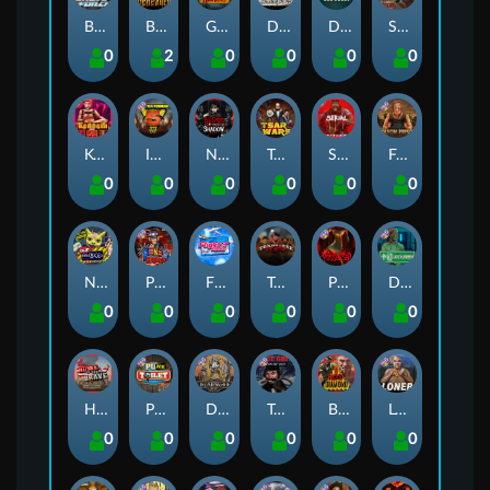
Brute Force
Beheaded
Gator Hunters
Dead, Dead, or Deader
Das xBoot
San Quentin 2: Death Row
0
2
0
0
0
0
Kenneth Must Die
Infectious 5 xWays
Nexus Blood & Shadow
Tsar Wars
Serial
Folsom Prison
0
0
0
0
0
0
Nexus Outsourced
Punk Rocker 2
Flight Mode
Tombstone Slaughter
Possessed
Disturbed
0
0
0
0
0
0
Home of the Brave
Punk Toilet
Deadwood R.I.P
True Grit Redemption
Blood Diamond
Loner
0
0
0
0
0
0