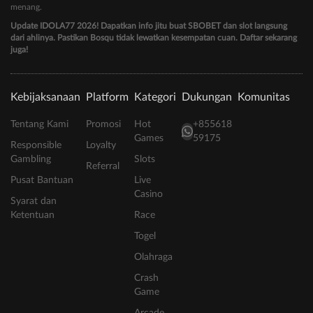
menang.
Update IDOLA77 2026! Dapatkan info jitu buat SBOBET dan slot langsung
dari ahlinya. Pastikan Bosqu tidak lewatkan kesempatan cuan. Daftar sekarang
juga!
Kebijaksanaan
Platform
Kategori
Dukungan
Komunitas
Tentang Kami
Promosi
Hot
+855618
Games
59175
Responsible
Loyalty
Gambling
Slots
Referral
Pusat Bantuan
Live
Casino
Syarat dan
Ketentuan
Race
Togel
Olahraga
Crash
Game