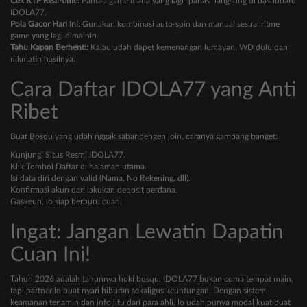
Cek RTP Real-time:
Pantau game mana yang lagi "panas" langsung di dashboard
IDOLA77.
Pola Gacor Hari Ini:
Gunakan kombinasi auto-spin dan manual sesuai ritme
game yang lagi dimainin.
Tahu Kapan Berhenti:
Kalau udah dapet kemenangan lumayan, WD dulu dan
nikmatin hasilnya.
Cara Daftar IDOLA77 yang Anti
Ribet
Buat Bosqu yang udah nggak sabar pengen join, caranya gampang banget:
Kunjungi Situs Resmi IDOLA77.
Klik Tombol Daftar di halaman utama.
Isi data diri dengan valid (Nama, No Rekening, dll).
Konfirmasi akun dan lakukan deposit perdana.
Gaskeun, lo siap berburu cuan!
Ingat: Jangan Lewatin Dapatin
Cuan Ini!
Tahun 2026 adalah tahunnya hoki bosqu. IDOLA77 bukan cuma tempat main,
tapi partner lo buat nyari hiburan sekaligus keuntungan. Dengan sistem
keamanan terjamin dan info jitu dari para ahli, lo udah punya modal kuat buat