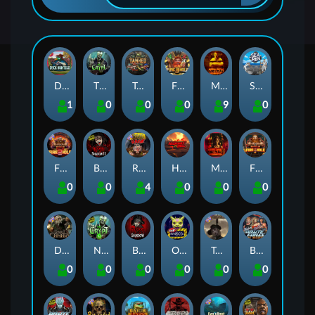
Duck Hunters
The Crypt
Tanked
Fire in the Hole 3
Mental
Seamen
1
0
0
0
9
0
Fire in the Hole 2
Blood & Shadow 2
Road Rage
Highway to Hell
Mental 2
Fire In The Hole xBomb
0
0
4
0
0
0
Dead Canary
Nexus The Crypt
Blood & Shadow
Outsourced
Tombstone RIP
Brute Force: Alien Onslaught
0
0
0
0
0
0