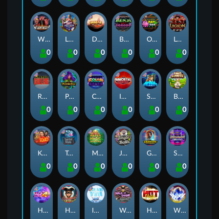
Whacked
Land of the Free
Dragon Tribe
Benji Killed in Vegas
Outsourced: Payday
Legion X
0
0
0
0
0
0
Remember Gulag
Poison Eve
Coins of Fortune
Immortal Fruits
Space Donkey
Bonus Bunnies
0
0
0
0
0
0
Kiss My Chainsaw
Tractor Beam
Mayan Magic Wildfire
Jingle Balls
Golden Genie And The Walking Wilds
Starstruck
0
0
0
0
0
0
Hot 4 Cash
Harlequin Carnival
Ice Ice Yeti
Walk of Shame
Hot Nudge
WiXX