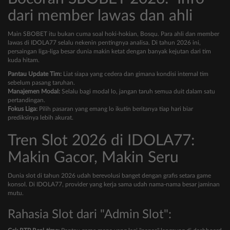
dari member lawas dan ahli
Main SBOBET itu bukan cuma soal hoki-hokian, Bosqu. Para ahli dan member
lawas di IDOLA77 selalu nekenin pentingnya analisa. Di tahun 2026 ini,
persaingan liga-liga besar dunia makin ketat dengan banyak kejutan dari tim
kuda hitam.
Pantau Update Tim:
Liat siapa yang cedera dan gimana kondisi internal tim
sebelum pasang taruhan.
Manajemen Modal:
Selalu bagi modal lo, jangan taruh semua duit dalam satu
pertandingan.
Fokus Liga:
Pilih pasaran yang emang lo ikutin beritanya tiap hari biar
prediksinya lebih akurat.
Tren Slot 2026 di IDOLA77:
Makin Gacor, Makin Seru
Dunia slot di tahun 2026 udah berevolusi banget dengan grafis setara game
konsol. Di IDOLA77, provider yang kerja sama udah nama-nama besar jaminan
mutu.
Rahasia Slot dari "Admin Slot":