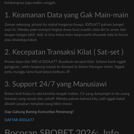
belakangnya juga makin canggih.
1. Keamanan Data yang Gak Main-main
Zaman sekarang, privasi itu mahal harganya bosqu. IDOLA77 paham banget
soal ini. Mereka pake enkripsi tingkat dewa buat mastiin data diri lo aman dari
tangan-tangan jahil. Jadi, lo bisa fokus main tanpa perlu khawatir data lo bocor
atau disalahgunakan.
2. Kecepatan Transaksi Kilat ( Sat-set )
Proses depo dan WD di IDOLA77 diusahain secepat kilat. Selama bank nggak
gangguan, saldo langsung masuk ke dompet lo dalam hitungan menit. Nggak
perlu nunggu lama buat lanjut berburu JP.
3. Support 24/7 yang Manusiawi
Bukan bot! Kalau lo ada kendala tengah malem, CS yang dampingin lo itu orang
beneran yang ramah dan solutif. Mereka paham bahasa kita, jadi nggak bakal
dikasih jawaban template yang bikin emosi.
Siap Gabung Bareng Komunitas Pemenang?
DAFTAR IDOLA77
Bocoran SBOBET 2026: Info