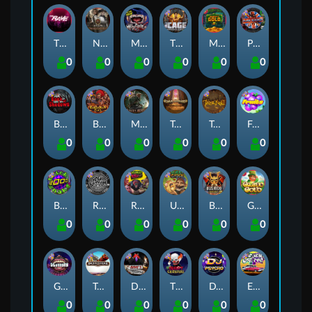
The Rave
Nexus Tombstone RIP
Munchies
The Cage
Monkey's Gold xPays
Punk Rocker
0
0
0
0
0
0
Book Of Shadows
Barbarian Fury
Misery Mining
Tomb of Akhenaten
True kult
Fruits
0
0
0
0
0
0
Brick Snake 2000
Rock Bottom
Roadkill
Ugliest Catch
Bushido Way xNudge
Gaelic Gold
0
0
0
0
0
0
Gluttony
Tombstone
Devil's Crossroad
The Creepy Carnival
DJ Psycho
East Coast Vs West Coast
0
0
0
0
0
0