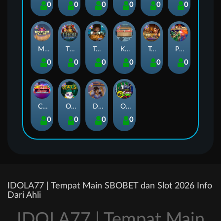
0
0
0
0
0
0
Manhattan Goes Wild
Thor: Hammer Time
Tesla Jolt
Kitchen Drama: Sushi Mania
Tomb of Nefertiti
Pixies vs Pirates
0
0
0
0
0
0
Casino Win Spin
Owls
Dungeon Quest
Outsourced: Slash Game
0
0
0
0
IDOLA77 | Tempat Main SBOBET dan Slot 2026 Info
Dari Ahli
IDOLA77 | Tempat Main