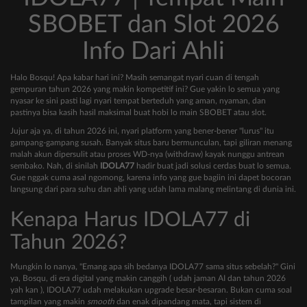
SBOBET dan Slot 2026
Info Dari Ahli
Halo Bosqu! Apa kabar hari ini? Masih semangat nyari cuan di tengah
gempuran tahun 2026 yang makin kompetitif ini? Gue yakin lo semua yang
nyasar ke sini pasti lagi nyari tempat berteduh yang aman, nyaman, dan
pastinya bisa kasih hasil maksimal buat hobi lo main SBOBET atau slot.
Jujur aja ya, di tahun 2026 ini, nyari platform yang bener-bener "lurus" itu
gampang-gampang susah. Banyak situs baru bermunculan, tapi giliran menang
malah akun dipersulit atau proses WD-nya (withdraw) kayak nunggu antrean
sembako. Nah, di sinilah
IDOLA77
hadir buat jadi solusi cerdas buat lo semua.
Gue nggak cuma asal ngomong, karena info yang gue bagiin ini dapet bocoran
langsung dari para suhu dan ahli yang udah lama malang melintang di dunia ini.
Kenapa Harus IDOLA77 di
Tahun 2026?
Mungkin lo nanya, "Emang apa sih bedanya IDOLA77 sama situs sebelah?" Gini
ya, Bosqu, di era digital yang makin canggih ( udah jaman AI dan tahun 2026
yah kan ), IDOLA77 udah melakukan upgrade besar-besaran. Bukan cuma soal
tampilan yang makin
smooth
dan enak dipandang mata, tapi sistem di