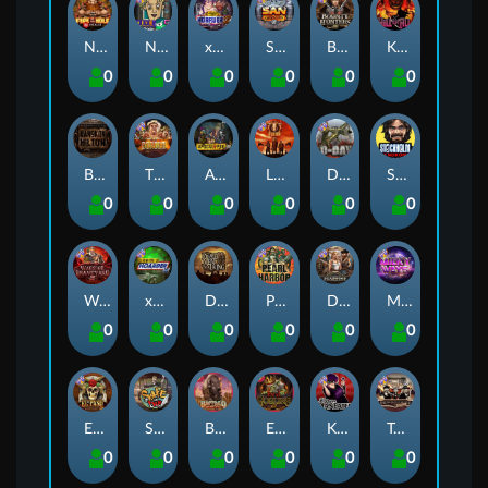
Nexus Fire In The Hole xBomb
Nine To Five
xWays Hoarder 2
San Quentin xWays
Bounty Hunters xNudge®
Kill Em All
0
0
0
0
0
0
Bangkok Hilton
The Border
Apocalypse Super xNudge
Little Bighorn
D Day
Stockholm Syndrome
0
0
0
0
0
0
Warrior Graveyard xNudge
xWays Hoarder xSplit
Dead Men Walking
Pearl Harbor
Deadwood xNudge
Milky Ways
0
0
0
0
0
0
El Pasa Gunfight xNudge
Skate or Die
Buffalo Hunter
Evil Goblins xBomb
Karen Maneater
Tombstone No Mercy
0
0
0
0
0
0