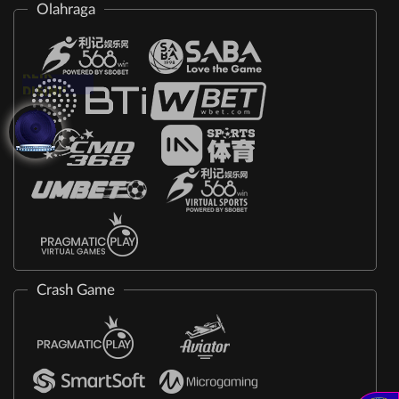
Platform Penyedia Layanan
KLIK
DISINI!
Slots