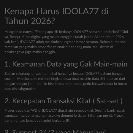
0
0
0
0
0
0
Bai Buu
Dice Duet
Teen Patti
32 Cards
Baccarat
Cash Rocket
0
0
0
0
0
0
Bicho
European Roulette
Bai Cao Black & Red
Minesweeper
Teen Patti Versus
Indonesian Animal Dice
0
0
0
0
0
0
Fruit Roulette
Money Wheel Deluxe
Vietnam Fish Prawn Crab
Burmese 6 Animals
Dota Hi-Lo
Bonus Dice
0
0
0
0
0
0