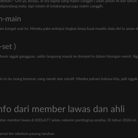
belah?" Gini ya, Bosqu, di era digital yang makin canggih ( udah jaman AI dan tah
dipandang mata, tapi sistem di belakangnya juga makin canggih.
n-main
anget soal ini. Mereka pake enkripsi tingkat dewa buat mastiin data diri lo aman dar
-set )
bank nggak gangguan, saldo langsung masuk ke dompet lo dalam hitungan menit. Ngg
 lo itu orang beneran yang ramah dan solutif. Mereka paham bahasa kita, jadi nggak 
fo dari member lawas dan ahli
an member lawas di IDOLA77 selalu nekenin pentingnya analisa. Di tahun 2026 ini, p
ternal tim sebelum pasang taruhan.