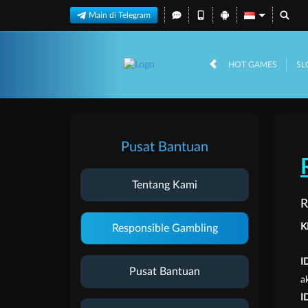
Main di Telegram
HOT GAMES
SL
Pusat Bantuan
Tentang Kami
R
K
Responsible Gambling
I
Pusat Bantuan
a
I