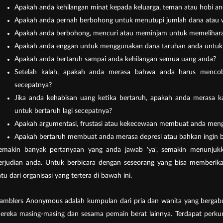
Apakah anda kehilangan minat kepada keluarga, teman atau hobi an
Apakah anda pernah berbohong untuk menutupi jumlah dana atau w
Apakah anda berbohong, mencuri atau meminjam untuk memelihara
Apakah anda enggan untuk menggunakan dana taruhan anda untuk 
Apakah anda bertaruh sampai anda kehilangan semua uang anda?
Setelah kalah, apakah anda merasa bahwa anda harus menco
secepatnya?
Jika anda kehabisan uang ketika bertaruh, apakah anda merasa 
untuk bertaruh lagi secepatnya?
Apakah argumentasi, frustasi atau kekecewaan membuat anda mengi
Apakah bertaruh membuat anda merasa depresi atau bahkan ingin b
emakin banyak pertanyaan yang anda jawab 'ya', semakin menunjuk
erjudian anda. Untuk berbicara dengan seseorang yang bisa memberika
atu dari organisasi yang tertera di bawah ini.
amblers Anonymous adalah kumpulan dari pria dan wanita yang berga
ereka masing-masing dan sesama pemain berat lainnya. Terdapat perkump