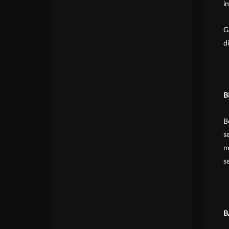
i
G
d
B
B
s
m
s
B