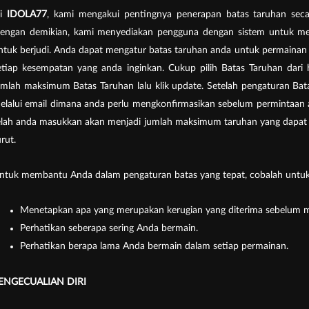
i
IDOLA77
, kami mengakui pentingnya penerapan batas taruhan seca
engan demikian, kami menyediakan pengguna dengan sistem untuk me
ntuk berjudi. Anda dapat mengatur batas taruhan anda untuk permainan 
etiap kesempatan yang anda inginkan. Cukup pilih Batas Taruhan dari
umlah maksimum Batas Taruhan lalu klik update. Setelah pengaturan Ba
elalui email dimana anda perlu mengkonfirmasikan sebelum permintaan a
elah anda masukkan akan menjadi jumlah maksimum taruhan yang dapat an
urut.
ntuk membantu Anda dalam pengaturan batas yang tepat, cobalah untuk
Menetapkan apa yang merupakan kerugian yang diterima sebelum mu
Perhatikan seberapa sering Anda bermain.
Perhatikan berapa lama Anda bermain dalam setiap permainan.
ENGECUALIAN DIRI