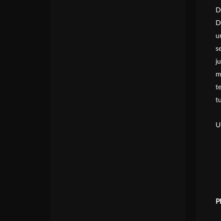
D
D
u
s
j
m
t
t
U
P