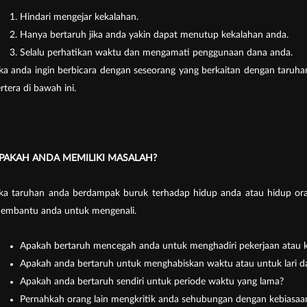
Hindari mengejar kekalahan.
Hanya bertaruh jika anda yakin dapat menutup kekalahan anda.
Selalu perhatikan waktu dan mengamati penggunaan dana anda.
ika anda ingin berbicara dengan seseorang yang berkaitan dengan taruhan
ertera di bawah ini.
PAKAH ANDA MEMILIKI MASALAH?
ika taruhan anda berdampak buruk terhadap hidup anda atau hidup ora
embantu anda untuk mengenali.
Apakah bertaruh mencegah anda untuk menghadiri pekerjaan atau
Apakah anda bertaruh untuk menghabiskan waktu atau untuk lari d
Apakah anda bertaruh sendiri untuk periode waktu yang lama?
Pernahkah orang lain mengkritik anda sehubungan dengan kebiasaa