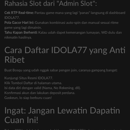
Rahasia Slot dari "Admin Slot":
Cek RTP Real-time:
Pantau game mana yang lagi "panas" langsung di dashboard
IDOLA77.
Pola Gacor Hari Ini:
Gunakan kombinasi auto-spin dan manual sesuai ritme
game yang lagi dimainin.
Tahu Kapan Berhenti:
Kalau udah dapet kemenangan lumayan, WD dulu dan
nikmatin hasilnya.
Cara Daftar IDOLA77 yang Anti
Ribet
Buat Bosqu yang udah nggak sabar pengen join, caranya gampang banget:
Kunjungi Situs Resmi IDOLA77.
Klik Tombol Daftar di halaman utama.
Isi data diri dengan valid (Nama, No Rekening, dll).
Konfirmasi akun dan lakukan deposit perdana.
Gaskeun, lo siap berburu cuan!
Ingat: Jangan Lewatin Dapatin
Cuan Ini!