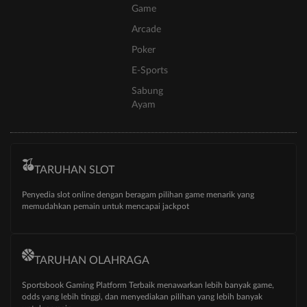
Game
Arcade
Poker
E-Sports
Sabung
Ayam
TARUHAN SLOT
Penyedia slot online dengan beragam pilihan game menarik yang
memudahkan pemain untuk mencapai jackpot
TARUHAN OLAHRAGA
Sportsbook Gaming Platform Terbaik menawarkan lebih banyak game,
odds yang lebih tinggi, dan menyediakan pilihan yang lebih banyak