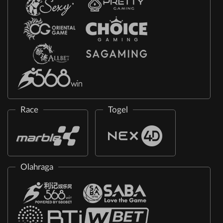
Race
Togel
Olahraga