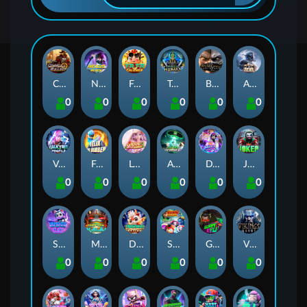
Cowboy Bullseye
Nexus Blade
Fa Fa Caishen
Temple of Horus
Black WuKong
AI OF ZEUS
0
0
0
0
0
0
Valkyrie Profile
Felix The Robber
Love Paradise
Alien Invasion
DJ Maxx
Joker
0
0
0
0
0
0
Space Cat
Mecha Kaiju
Dragon Festive
Sushi Avenger
Guan Yu
Viking Quest
0
0
0
0
0
0