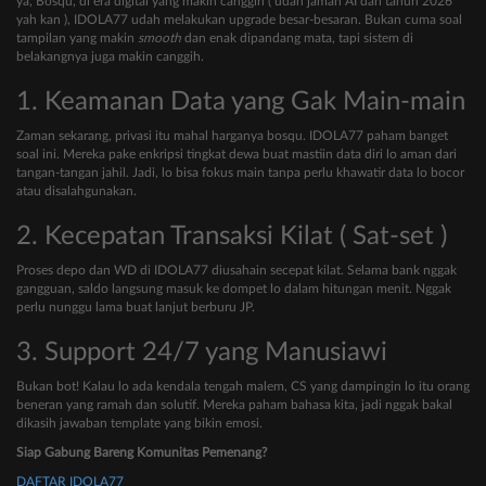
ya, Bosqu, di era digital yang makin canggih ( udah jaman AI dan tahun 2026
yah kan ), IDOLA77 udah melakukan upgrade besar-besaran. Bukan cuma soal
tampilan yang makin
smooth
dan enak dipandang mata, tapi sistem di
belakangnya juga makin canggih.
1. Keamanan Data yang Gak Main-main
Zaman sekarang, privasi itu mahal harganya bosqu. IDOLA77 paham banget
soal ini. Mereka pake enkripsi tingkat dewa buat mastiin data diri lo aman dari
tangan-tangan jahil. Jadi, lo bisa fokus main tanpa perlu khawatir data lo bocor
atau disalahgunakan.
2. Kecepatan Transaksi Kilat ( Sat-set )
Proses depo dan WD di IDOLA77 diusahain secepat kilat. Selama bank nggak
gangguan, saldo langsung masuk ke dompet lo dalam hitungan menit. Nggak
perlu nunggu lama buat lanjut berburu JP.
3. Support 24/7 yang Manusiawi
Bukan bot! Kalau lo ada kendala tengah malem, CS yang dampingin lo itu orang
beneran yang ramah dan solutif. Mereka paham bahasa kita, jadi nggak bakal
dikasih jawaban template yang bikin emosi.
Siap Gabung Bareng Komunitas Pemenang?
DAFTAR IDOLA77