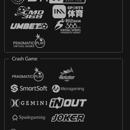
Crash Game