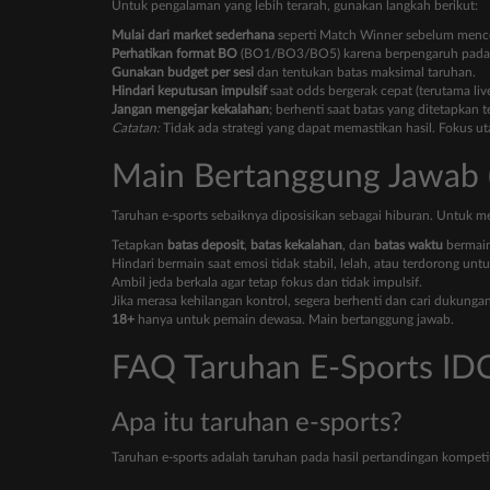
Untuk pengalaman yang lebih terarah, gunakan langkah berikut:
Mulai dari market sederhana
seperti Match Winner sebelum menc
Perhatikan format BO
(BO1/BO3/BO5) karena berpengaruh pada 
Gunakan budget per sesi
dan tentukan batas maksimal taruhan.
Hindari keputusan impulsif
saat odds bergerak cepat (terutama live
Jangan mengejar kekalahan
; berhenti saat batas yang ditetapkan t
Catatan:
Tidak ada strategi yang dapat memastikan hasil. Fokus 
Main Bertanggung Jawab (
Taruhan e-sports sebaiknya diposisikan sebagai hiburan. Untuk m
Tetapkan
batas deposit
,
batas kekalahan
, dan
batas waktu
bermain
Hindari bermain saat emosi tidak stabil, lelah, atau terdorong untu
Ambil jeda berkala agar tetap fokus dan tidak impulsif.
Jika merasa kehilangan kontrol, segera berhenti dan cari dukungan
18+
hanya untuk pemain dewasa. Main bertanggung jawab.
FAQ Taruhan E-Sports I
Apa itu taruhan e-sports?
Taruhan e-sports adalah taruhan pada hasil pertandingan kompeti