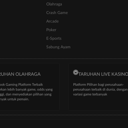
Olahraga
Crash Game
Arcade
Poker
E-Sports
Sabung Ayam
RUHAN OLAHRAGA
TARUHAN LIVE KASIN
ook Gaming Platform Terbaik
Platform Pilihan bagi perusahaan-
kan lebih banyak game, odds yang
perusahaan terbaik di dunia, dengan
nggi, dan menyediakan pilihan yang
variasi game terbanyak
anyak untuk pemain.