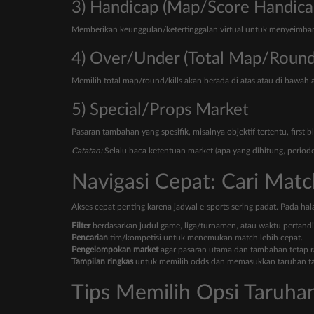
3) Handicap (Map/Score Handica
Memberikan keunggulan/ketertinggalan virtual untuk menyeimba
4) Over/Under (Total Map/Round/
Memilih total map/round/kills akan berada di atas atau di bawah
5) Special/Props Market
Pasaran tambahan yang spesifik, misalnya objektif tertentu, first b
Catatan:
Selalu baca ketentuan market (apa yang dihitung, period
Navigasi Cepat: Cari Mat
Akses cepat penting karena jadwal e-sports sering padat. Pada h
Filter
berdasarkan judul game, liga/turnamen, atau waktu pertand
Pencarian
tim/kompetisi untuk menemukan match lebih cepat.
Pengelompokan market
agar pasaran utama dan tambahan tetap r
Tampilan ringkas
untuk memilih odds dan memasukkan taruhan ta
Tips Memilih Opsi Taruhan