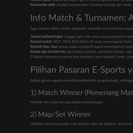
Komunitas aktif
: mudah menemukan informasi seputar tim, meta, 
Info Match & Turnamen: A
Agar taruhan lebih mudah dipahami, mulailah dari informasi dasar
Jadwal pertandingan
: tanggal, jam, dan status (upcoming/live/seles
Format match
: BO1, BO3, BO5 (best-of) yang memengaruhi total
Bracket atau fase
: group stage vs playoff dapat memengaruhi pen
Roster dan kondisi tim
: perubahan pemain, performa terbaru, dan a
Catatan:
Informasi e-sports bisa berubah cepat (jadwal, roster, p
Pilihan Pasaran E-Sports
Setiap game e-sports memiliki karakteristik yang berbeda, sehing
1) Match Winner (Pemenang Mat
Memilih tim yang menang dalam pertandingan.
2) Map/Set Winner
Memilih pemenang pada map tertentu atau set tertentu, biasany