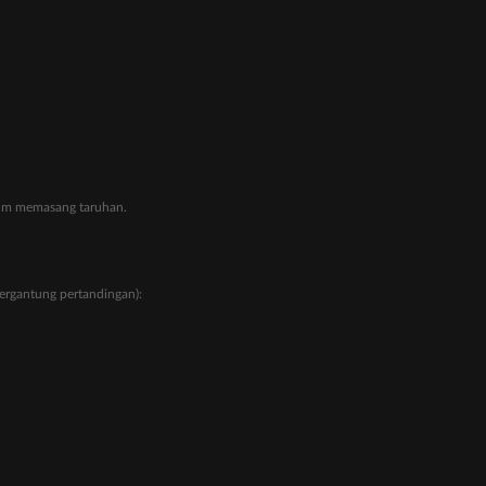
elum memasang taruhan.
tergantung pertandingan):