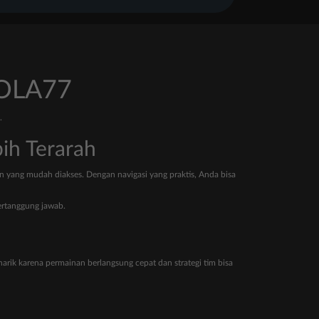
DOLA77
.
ih Terarah
an yang mudah diakses. Dengan navigasi yang praktis, Anda bisa
ertanggung jawab.
arik karena permainan berlangsung cepat dan strategi tim bisa