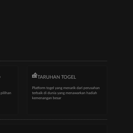
O
TARUHAN TOGEL
Platform togel yang menarik dari perusahan
 pilihan
terbaik di dunia yang menawarkan hadiah
kemenangan besar