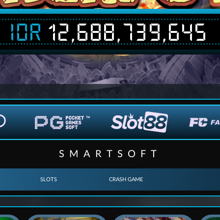
IDR
12,688,739,087
SMARTSOFT
SLOTS
CRASH GAME