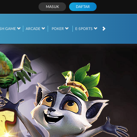
MASUK
DAFTAR
SH GAME
ARCADE
POKER
E-SPORTS
SABUNG AYAM