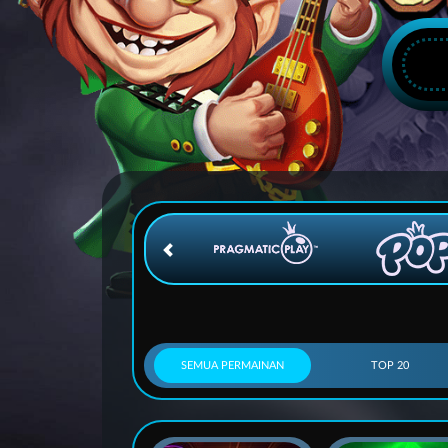
SEMUA PERMAINAN
TOP 20