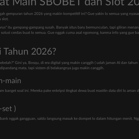
t Main SBOBET dan Slot 202
ngah gempuran tahun 2026 yang makin kompetitif ini? Gue yakin lo semua yang nyasar 
 slot.
 "lurus" itu gampang-gampang susah. Banyak situs baru bermunculan, tapi giliran men
i solusi cerdas buat lo semua. Gue nggak cuma asal ngomong, karena info yang gue ba
i Tahun 2026?
belah?" Gini ya, Bosqu, di era digital yang makin canggih ( udah jaman AI dan tah
dipandang mata, tapi sistem di belakangnya juga makin canggih.
n-main
anget soal ini. Mereka pake enkripsi tingkat dewa buat mastiin data diri lo aman dar
-set )
bank nggak gangguan, saldo langsung masuk ke dompet lo dalam hitungan menit. Ngg