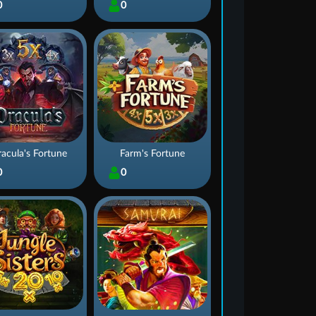
0
0
acula's Fortune
Farm's Fortune
0
0