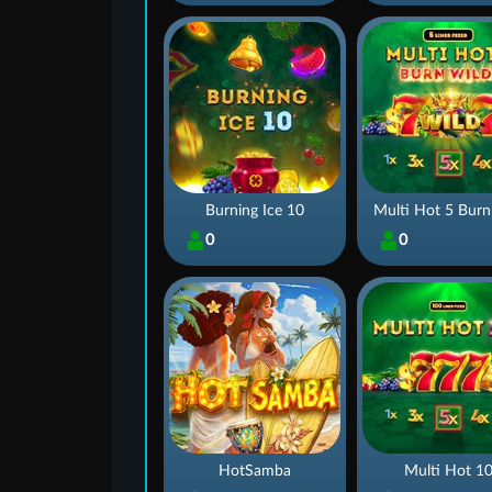
Burning Ice 10
0
0
HotSamba
Multi Hot 1