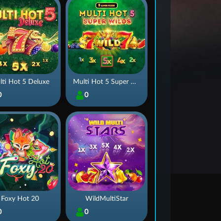
ti Hot 5 Deluxe
Multi Hot 5 Super Wilds
0
0
Foxy Hot 20
WildMultiStar
0
0