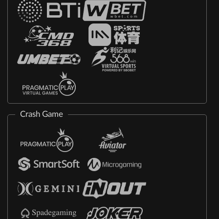
Crash Game