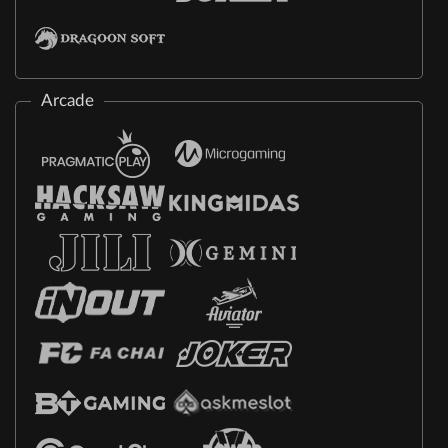
Arcade