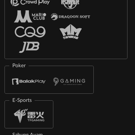
Poker
E-Sports
Sabung Ayam