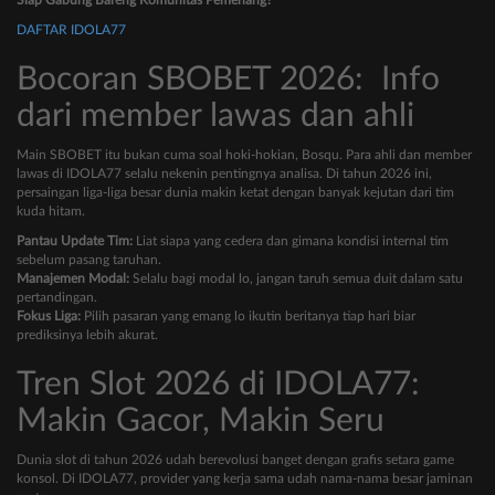
Siap Gabung Bareng Komunitas Pemenang?
DAFTAR IDOLA77
Bocoran SBOBET 2026: Info
dari member lawas dan ahli
Main SBOBET itu bukan cuma soal hoki-hokian, Bosqu. Para ahli dan member
lawas di IDOLA77 selalu nekenin pentingnya analisa. Di tahun 2026 ini,
persaingan liga-liga besar dunia makin ketat dengan banyak kejutan dari tim
kuda hitam.
Pantau Update Tim:
Liat siapa yang cedera dan gimana kondisi internal tim
sebelum pasang taruhan.
Manajemen Modal:
Selalu bagi modal lo, jangan taruh semua duit dalam satu
pertandingan.
Fokus Liga:
Pilih pasaran yang emang lo ikutin beritanya tiap hari biar
prediksinya lebih akurat.
Tren Slot 2026 di IDOLA77:
Makin Gacor, Makin Seru
Dunia slot di tahun 2026 udah berevolusi banget dengan grafis setara game
konsol. Di IDOLA77, provider yang kerja sama udah nama-nama besar jaminan