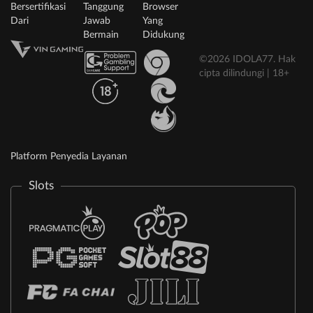
Bersertifikasi
Tanggung
Browser
Dari
Jawab
Yang
Bermain
Didukung
©2026 IDOLA77. Hak
cipta dilindungi | 18+
Platform Penyedia Layanan
Slots