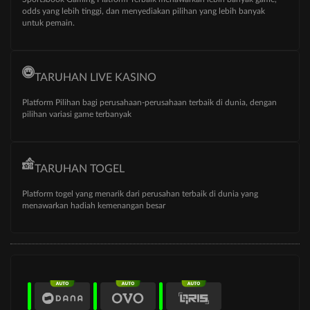
odds yang lebih tinggi, dan menyediakan pilihan yang lebih banyak
untuk pemain.
TARUHAN LIVE KASINO
Platform Pilihan bagi perusahaan-perusahaan terbaik di dunia, dengan
pilihan variasi game terbanyak
TARUHAN TOGEL
Platform togel yang menarik dari perusahan terbaik di dunia yang
menawarkan hadiah kemenangan besar