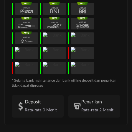
* Selama bank maintenance dan bank offline deposit dan penarikan
tidak dapat diproses
Deposit
Penarikan
Rata-rata 0 Menit
Rata-rata 2 Menit