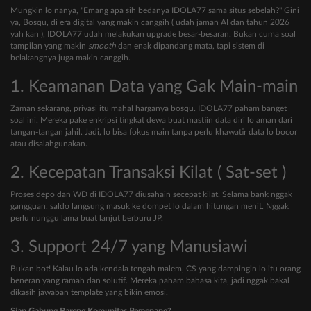
Mungkin lo nanya, "Emang apa sih bedanya IDOLA77 sama situs sebelah?" Gini
ya, Bosqu, di era digital yang makin canggih ( udah jaman AI dan tahun 2026
yah kan ), IDOLA77 udah melakukan upgrade besar-besaran. Bukan cuma soal
tampilan yang makin
smooth
dan enak dipandang mata, tapi sistem di
belakangnya juga makin canggih.
1. Keamanan Data yang Gak Main-main
Zaman sekarang, privasi itu mahal harganya bosqu. IDOLA77 paham banget
soal ini. Mereka pake enkripsi tingkat dewa buat mastiin data diri lo aman dari
tangan-tangan jahil. Jadi, lo bisa fokus main tanpa perlu khawatir data lo bocor
atau disalahgunakan.
2. Kecepatan Transaksi Kilat ( Sat-set )
Proses depo dan WD di IDOLA77 diusahain secepat kilat. Selama bank nggak
gangguan, saldo langsung masuk ke dompet lo dalam hitungan menit. Nggak
perlu nunggu lama buat lanjut berburu JP.
3. Support 24/7 yang Manusiawi
Bukan bot! Kalau lo ada kendala tengah malem, CS yang dampingin lo itu orang
beneran yang ramah dan solutif. Mereka paham bahasa kita, jadi nggak bakal
dikasih jawaban template yang bikin emosi.