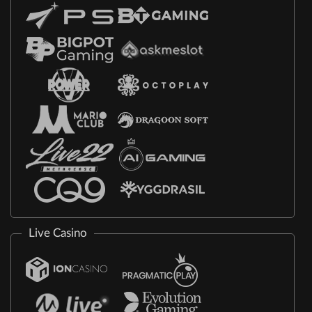
Live Casino