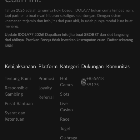
Tahun 2026 adalah tahunnya hoki bosqu. IDOLA77 bukan cuma tempat main,
tapi partner lo buat nyari hiburan sekaligus keuntungan. Dengan sistem
keamanan terjamin dan info jitu dari para ahli, lo udah punya modal kuat buat
menang.
Update IDOLA77 2026! Dapatkan info jitu buat SBOBET dan slot langsung
dari ahlinya. Pastikan Bosqu tidak lewatkan kesempatan cuan. Daftar sekarang
juga!
Kebijaksanaan
Platform
Kategori
Dukungan
Komunitas
Tentang Kami
Promosi
Hot
+855618
Games
59175
Responsible
Loyalty
Gambling
Slots
Referral
Pusat Bantuan
Live
Casino
Syarat dan
Ketentuan
Race
Togel
Olahraga